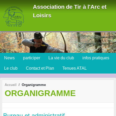
Panneau de gestion des cookies
Association de Tir à l'Arc et
Loisirs
News
participer
La vie du club
infos pratiques
Le club
Contact et Plan
Tenues ATAL
Accueil
Organigramme
ORGANIGRAMME
Bureau et administratif